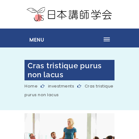
MENU
Cras tristique purus
non lacus
Home
investments
Cras tristique
purus non lacus