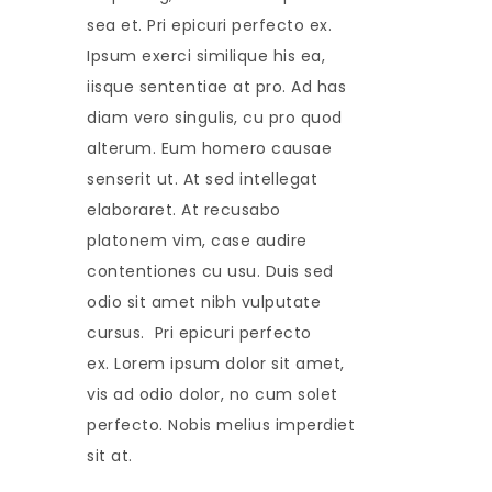
sea et. Pri epicuri perfecto ex.
Ipsum exerci similique his ea,
iisque sententiae at pro. Ad has
diam vero singulis, cu pro quod
alterum. Eum homero causae
senserit ut. At sed intellegat
elaboraret. At recusabo
platonem vim, case audire
contentiones cu usu. Duis sed
odio sit amet nibh vulputate
cursus. Pri epicuri perfecto
ex. Lorem ipsum dolor sit amet,
vis ad odio dolor, no cum solet
perfecto. Nobis melius imperdiet
sit at.