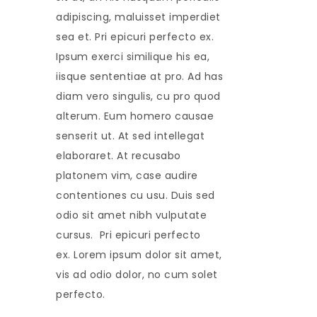
adipiscing, maluisset imperdiet
sea et. Pri epicuri perfecto ex.
Ipsum exerci similique his ea,
iisque sententiae at pro. Ad has
diam vero singulis, cu pro quod
alterum. Eum homero causae
senserit ut. At sed intellegat
elaboraret. At recusabo
platonem vim, case audire
contentiones cu usu. Duis sed
odio sit amet nibh vulputate
cursus. Pri epicuri perfecto
ex. Lorem ipsum dolor sit amet,
vis ad odio dolor, no cum solet
perfecto.