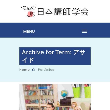
MENU
Archive for Term: アサ
イド
Home
Portfolios